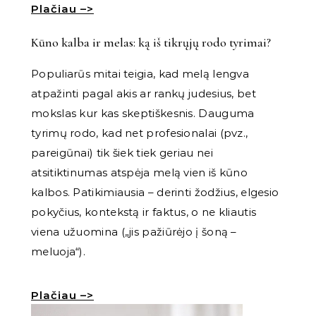
Plačiau –>
Kūno kalba ir melas: ką iš tikrųjų rodo tyrimai?
Populiarūs mitai teigia, kad melą lengva
atpažinti pagal akis ar rankų judesius, bet
mokslas kur kas skeptiškesnis. Dauguma
tyrimų rodo, kad net profesionalai (pvz.,
pareigūnai) tik šiek tiek geriau nei
atsitiktinumas atspėja melą vien iš kūno
kalbos. Patikimiausia – derinti žodžius, elgesio
pokyčius, kontekstą ir faktus, o ne kliautis
viena užuomina („jis pažiūrėjo į šoną –
meluoja“).
Plačiau –>