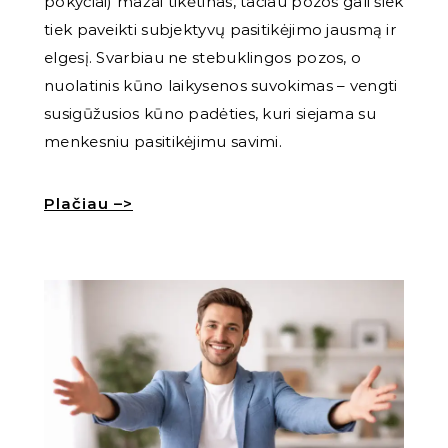
pokyčiai) mažai tikėtinas, tačiau pozos gali šiek
tiek paveikti subjektyvų pasitikėjimo jausmą ir
elgesį. Svarbiau ne stebuklingos pozos, o
nuolatinis kūno laikysenos suvokimas – vengti
susigūžusios kūno padėties, kuri siejama su
menkesniu pasitikėjimu savimi.
Plačiau –>