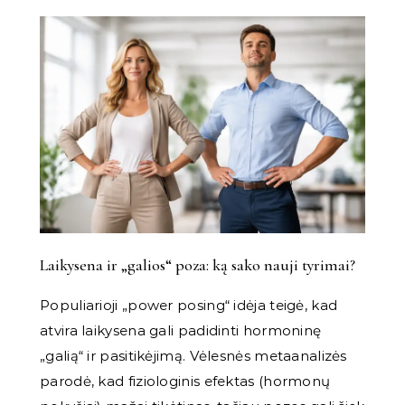
Laikysena ir „galios“ poza: ką sako nauji tyrimai?
Populiarioji „power posing“ idėja teigė, kad
atvira laikysena gali padidinti hormoninę
„galią“ ir pasitikėjimą. Vėlesnės metaanalizės
parodė, kad fiziologinis efektas (hormonų