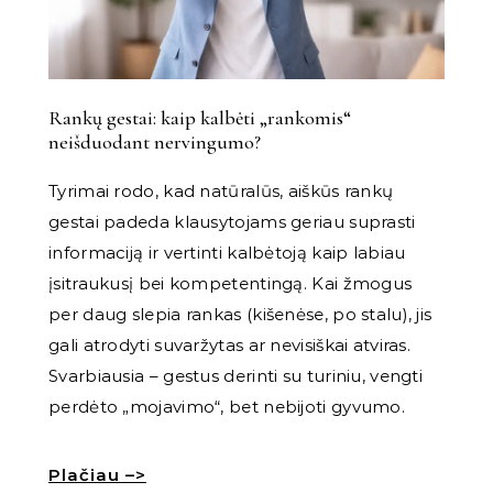
Rankų gestai: kaip kalbėti „rankomis“
neišduodant nervingumo?
Tyrimai rodo, kad natūralūs, aiškūs rankų
gestai padeda klausytojams geriau suprasti
informaciją ir vertinti kalbėtoją kaip labiau
įsitraukusį bei kompetentingą. Kai žmogus
per daug slepia rankas (kišenėse, po stalu), jis
gali atrodyti suvaržytas ar nevisiškai atviras.
Svarbiausia – gestus derinti su turiniu, vengti
perdėto „mojavimo“, bet nebijoti gyvumo.
Plačiau –>