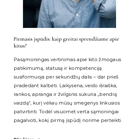
Pirmasis įspūdis: kaip greitai sprendžiame apie
kitus?
Pasąmoningas vertinimas apie kito žmogaus
patikimumą, statusą ir kompetenciją
susiformuoja per sekundžių dalis – dar prieš
pradedant kalbėti. Laikysena, veido išraiška,
rankos, apranga ir žvilgsnis sukuria „bendrą
vaizdą“, kurį vėliau mūsų smegenys linkusios
patvirtinti. Todėl visuomet verta sąmoningai
pagalvoti, kokį pirmą įspūdį norime perteikti.