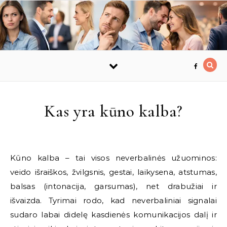
Skip to content
Kas yra kūno kalba?
Kūno kalba – tai visos neverbalinės užuominos:
veido išraiškos, žvilgsnis, gestai, laikysena, atstumas,
balsas (intonacija, garsumas), net drabužiai ir
išvaizda. Tyrimai rodo, kad neverbaliniai signalai
sudaro labai didelę kasdienės komunikacijos dalį ir