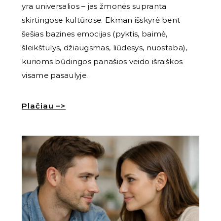
yra universalios – jas žmonės supranta
skirtingose kultūrose. Ekman išskyrė bent
šešias bazines emocijas (pyktis, baimė,
šleikštulys, džiaugsmas, liūdesys, nuostaba),
kurioms būdingos panašios veido išraiškos
visame pasaulyje.
Plačiau –>