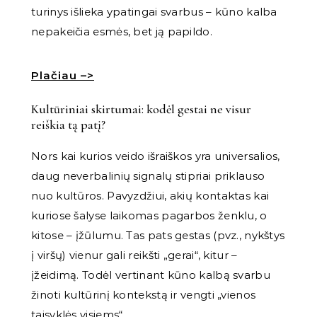
turinys išlieka ypatingai svarbus – kūno kalba
nepakeičia esmės, bet ją papildo.
Plačiau –>
Kultūriniai skirtumai: kodėl gestai ne visur
reiškia tą patį?
Nors kai kurios veido išraiškos yra universalios,
daug neverbalinių signalų stipriai priklauso
nuo kultūros. Pavyzdžiui, akių kontaktas kai
kuriose šalyse laikomas pagarbos ženklu, o
kitose – įžūlumu. Tas pats gestas (pvz., nykštys
į viršų) vienur gali reikšti „gerai“, kitur –
įžeidimą. Todėl vertinant kūno kalbą svarbu
žinoti kultūrinį kontekstą ir vengti „vienos
taisyklės visiems“.