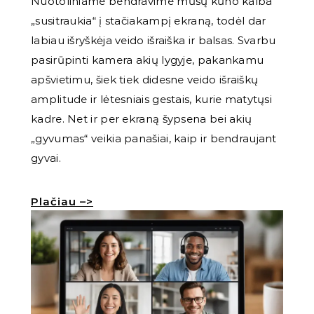
Nuotoliniame bendravime mūsų kūno kalba
„susitraukia“ į stačiakampį ekraną, todėl dar
labiau išryškėja veido išraiška ir balsas. Svarbu
pasirūpinti kamera akių lygyje, pakankamu
apšvietimu, šiek tiek didesne veido išraiškų
amplitude ir lėtesniais gestais, kurie matytųsi
kadre. Net ir per ekraną šypsena bei akių
„gyvumas“ veikia panašiai, kaip ir bendraujant
gyvai.
Plačiau –>