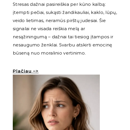
Stresas dažnai pasireiškia per kūno kalbą:
įtempti pečiai, sukąsti žandikauliai, kaklo, lūpų,
veido lietimas, neramūs pirštų judesiai. Šie
signalai ne visada reiškia melą ar
nesąžiningumą – dažnai tai tiesiog įtampos ir
nesaugumo ženklai. Svarbu atskirti emocinę
būseną nuo moralinio vertinimo.
Plačiau –>