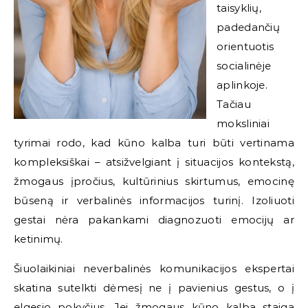
taisyklių,
padedančių
orientuotis
socialinėje
aplinkoje.
Tačiau
moksliniai
tyrimai rodo, kad kūno kalba turi būti vertinama
kompleksiškai – atsižvelgiant į situacijos kontekstą,
žmogaus įpročius, kultūrinius skirtumus, emocinę
būseną ir verbalinės informacijos turinį. Izoliuoti
gestai nėra pakankami diagnozuoti emocijų ar
ketinimų.
Šiuolaikiniai neverbalinės komunikacijos ekspertai
skatina sutelkti dėmesį ne į pavienius gestus, o į
elgesio pokyčius. Jei žmogaus kūno kalba staiga