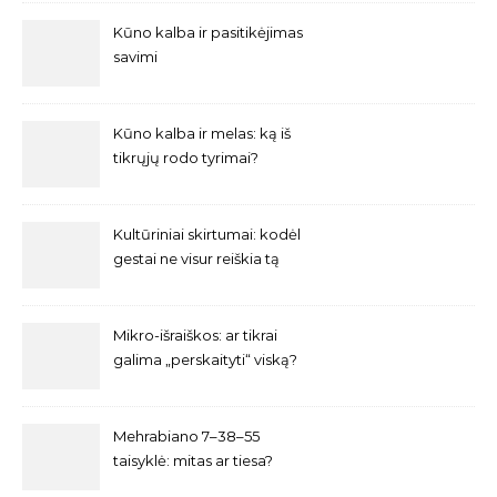
Kūno kalba ir pasitikėjimas
savimi
Kūno kalba ir melas: ką iš
tikrųjų rodo tyrimai?
Kultūriniai skirtumai: kodėl
gestai ne visur reiškia tą
patį?
Mikro-išraiškos: ar tikrai
galima „perskaityti“ viską?
Mehrabiano 7–38–55
taisyklė: mitas ar tiesa?