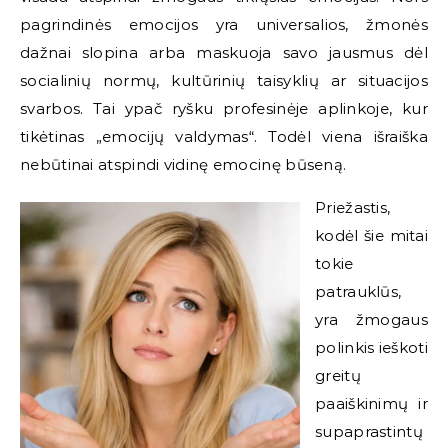
pagrindinės emocijos yra universalios, žmonės
dažnai slopina arba maskuoja savo jausmus dėl
socialinių normų, kultūrinių taisyklių ar situacijos
svarbos. Tai ypač ryšku profesinėje aplinkoje, kur
tikėtinas „emocijų valdymas“. Todėl viena išraiška
nebūtinai atspindi vidinę emocinę būseną.
Priežastis,
kodėl šie mitai
tokie
patrauklūs,
yra žmogaus
polinkis ieškoti
greitų
paaiškinimų ir
supaprastintų