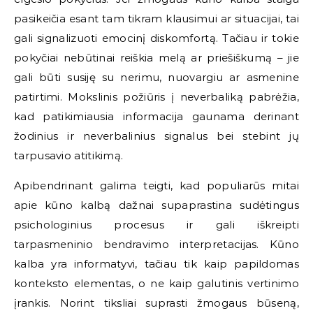
pasikeičia esant tam tikram klausimui ar situacijai, tai
gali signalizuoti emocinį diskomfortą. Tačiau ir tokie
pokyčiai nebūtinai reiškia melą ar priešiškumą – jie
gali būti susiję su nerimu, nuovargiu ar asmenine
patirtimi. Mokslinis požiūris į neverbaliką pabrėžia,
kad patikimiausia informacija gaunama derinant
žodinius ir neverbalinius signalus bei stebint jų
tarpusavio atitikimą.
Apibendrinant galima teigti, kad populiarūs mitai
apie kūno kalbą dažnai supaprastina sudėtingus
psichologinius procesus ir gali iškreipti
tarpasmeninio bendravimo interpretacijas. Kūno
kalba yra informatyvi, tačiau tik kaip papildomas
konteksto elementas, o ne kaip galutinis vertinimo
įrankis. Norint tiksliai suprasti žmogaus būseną,