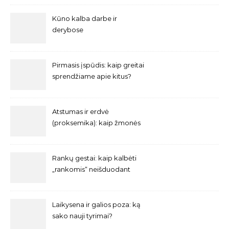
Kūno kalba darbe ir
derybose
Pirmasis įspūdis: kaip greitai
sprendžiame apie kitus?
Atstumas ir erdvė
(proksemika): kaip žmonės
reguliuoja savo asmeninę
zoną?
Rankų gestai: kaip kalbėti
„rankomis“ neišduodant
nervingumo?
Laikysena ir galios poza: ką
sako nauji tyrimai?