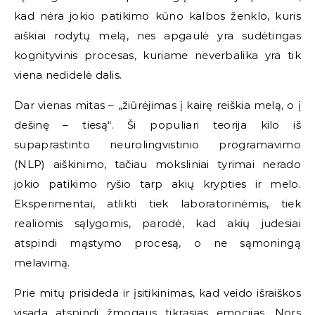
kad nėra jokio patikimo kūno kalbos ženklo, kuris
aiškiai rodytų melą, nes apgaulė yra sudėtingas
kognityvinis procesas, kuriame neverbalika yra tik
viena nedidelė dalis.
Dar vienas mitas – „žiūrėjimas į kairę reiškia melą, o į
dešinę – tiesą“. Ši populiari teorija kilo iš
supaprastinto neurolingvistinio programavimo
(NLP) aiškinimo, tačiau moksliniai tyrimai nerado
jokio patikimo ryšio tarp akių krypties ir melo.
Eksperimentai, atlikti tiek laboratorinėmis, tiek
realiomis sąlygomis, parodė, kad akių judesiai
atspindi mąstymo procesą, o ne sąmoningą
melavimą.
Prie mitų prisideda ir įsitikinimas, kad veido išraiškos
visada atspindi žmogaus tikrąsias emocijas. Nors