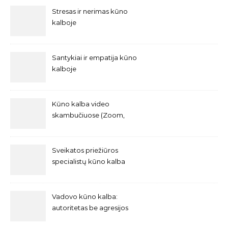
Stresas ir nerimas kūno
kalboje
Santykiai ir empatija kūno
kalboje
Kūno kalba video
skambučiuose (Zoom,
Teams ir kt.)
Sveikatos priežiūros
specialistų kūno kalba
Vadovo kūno kalba:
autoritetas be agresijos