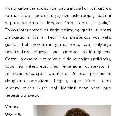
Kūno kalba yra sudėtinga, daugialypė komunikacijos
forma, tačiau populiariojoje žiniasklaidoje ji dažnai
supaprastinama iki lengvai išmokstamų „taisyklių“.
Tokios interpretacijos žada galimybę greitai suprasti
žmogaus mintis ar ketinimus pasitelkus vos kelis
gestus, bet moksliniai tyrimai rodo, kad realybėje
neverbalinis elgesys yra gerokai sudėtingesnis.
Gestai, laikysena ir mimika turi daug galimų reikšmių,
todėl jų interpretavimas reikalauja konteksto ir
platesnio situacijos supratimo. Dėl šios priežasties
dauguma populiarių teiginių apie kūno kalbą
laikomi mitais, kurie gali klaidinti arba vesti prie
neteisingų išvadų.
Vienas
gajausių