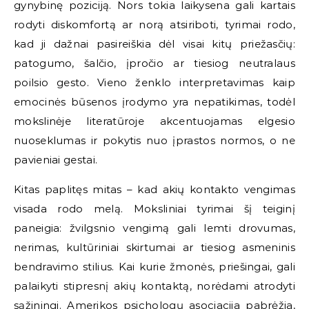
gynybinę poziciją. Nors tokia laikysena gali kartais
rodyti diskomfortą ar norą atsiriboti, tyrimai rodo,
kad ji dažnai pasireiškia dėl visai kitų priežasčių:
patogumo, šalčio, įpročio ar tiesiog neutralaus
poilsio gesto. Vieno ženklo interpretavimas kaip
emocinės būsenos įrodymo yra nepatikimas, todėl
mokslinėje literatūroje akcentuojamas elgesio
nuoseklumas ir pokytis nuo įprastos normos, o ne
pavieniai gestai.
Kitas paplitęs mitas – kad akių kontakto vengimas
visada rodo melą. Moksliniai tyrimai šį teiginį
paneigia: žvilgsnio vengimą gali lemti drovumas,
nerimas, kultūriniai skirtumai ar tiesiog asmeninis
bendravimo stilius. Kai kurie žmonės, priešingai, gali
palaikyti stipresnį akių kontaktą, norėdami atrodyti
sąžiningi. Amerikos psichologų asociacija pabrėžia,