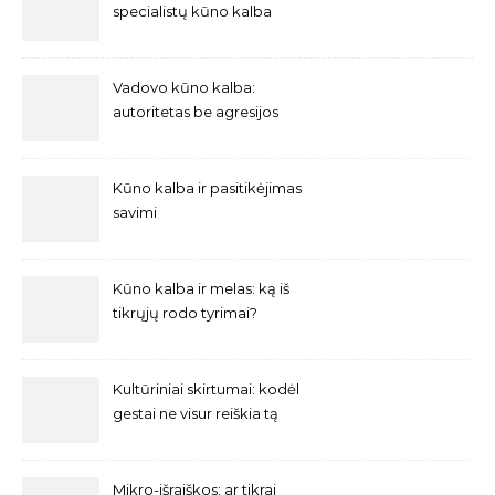
specialistų kūno kalba
Vadovo kūno kalba:
autoritetas be agresijos
Kūno kalba ir pasitikėjimas
savimi
Kūno kalba ir melas: ką iš
tikrųjų rodo tyrimai?
Kultūriniai skirtumai: kodėl
gestai ne visur reiškia tą
patį?
Mikro-išraiškos: ar tikrai