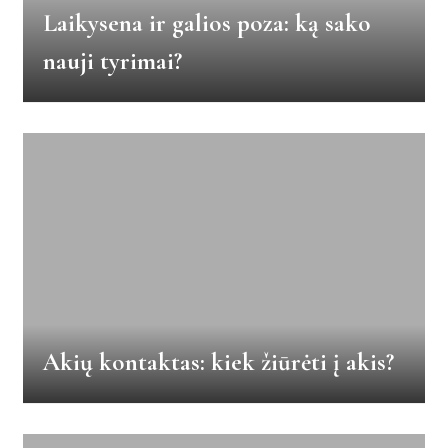
Laikysena ir galios poza: ką sako
nauji tyrimai?
Akių kontaktas: kiek žiūrėti į akis?