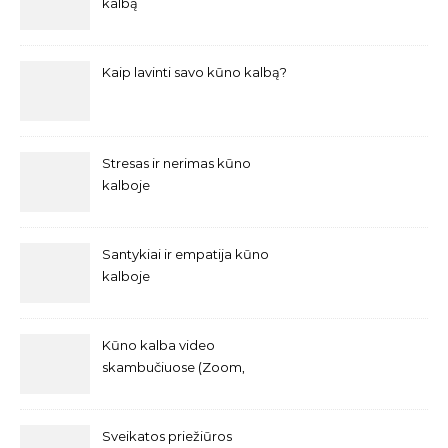
kalbą
Kaip lavinti savo kūno kalbą?
Stresas ir nerimas kūno
kalboje
Santykiai ir empatija kūno
kalboje
Kūno kalba video
skambučiuose (Zoom,
Teams ir kt.)
Sveikatos priežiūros