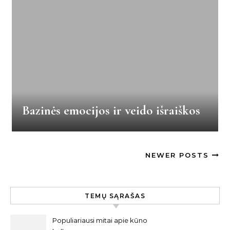
Bazinės emocijos ir veido išraiškos
NEWER POSTS
TEMŲ SĄRAŠAS
Populiariausi mitai apie kūno