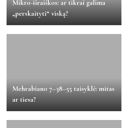
Mikro-išraiškos: ar tikrai galima
„perskaityti“ viską?
Mehrabiano 7–38–55 taisyklė: mitas
ar tiesa?