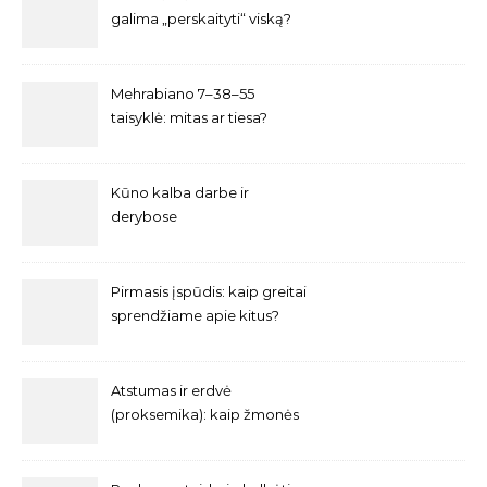
galima „perskaityti“ viską?
Mehrabiano 7–38–55
taisyklė: mitas ar tiesa?
Kūno kalba darbe ir
derybose
Pirmasis įspūdis: kaip greitai
sprendžiame apie kitus?
Atstumas ir erdvė
(proksemika): kaip žmonės
reguliuoja savo asmeninę
zoną?