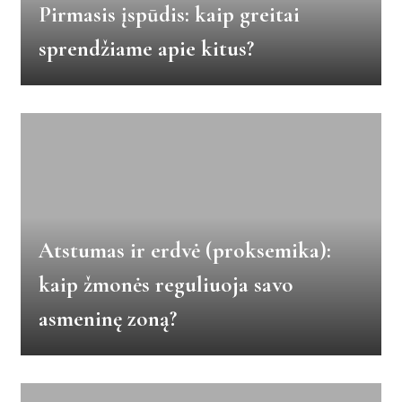
Pirmasis įspūdis: kaip greitai
sprendžiame apie kitus?
Atstumas ir erdvė (proksemika):
kaip žmonės reguliuoja savo
asmeninę zoną?