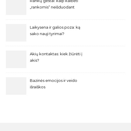
Rankų gestai: kaip kalbėti
„rankomis“ neišduodant
nervingumo?
Laikysena ir galios poza: ką
sako nauji tyrimai?
Akių kontaktas: kiek žiūrėti į
akis?
Bazinės emocijos ir veido
išraiškos